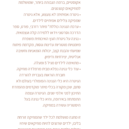
אקוסטיים, ברמה הגבוהה ביותר, שמושלמת
למוזיקאים קטנטנים.
•
גיטרה אמיתית! לא צעצוע, אלא גיטרה
שמפיקה צלילים אמיתיים לילדים.
•
ערכת הנגינה כוללת" מיתר רזרבי, פורט, ספר
הדרכה וסרטוני וידאו ללמידה קלה ועצמאית.
•
נגינה על גיטרת העץ האיכותית משפרת
מיומנויות מוטוריות עדינות וגסות, מקדמת פיתוח
שמיעתי והבנת קצב, יכולות הומאניות וחשיבה
אנליטית, יצירתיות ודימיון.
•
מתאימה לילדים מגיל 5 ומעלה.
• עוד כלי נגינה נפלא מבית מרמלדה מוזיקה.
חוברת הוראות בעברית להורדה
הגיטרה היא כלי הנגינה הפופולרי בעולם ולא
סתם, שכן מקורה בכלי מיתר מוקדמים מהמזרח
התיכון לפני אלפי שנים. הגיטרה עצמה
התפתחה באירופה, והיא כלי נגינה בעל
היסטוריה עשירה במוזיקה.
זו מתנה מושלמת לכל ילד שהמוזיקה זורחת
בליבו, ילדים שרוצים להיות מוזיקאים שיהיו