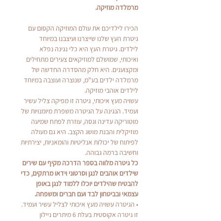
מרמלדה מוזיקה.
הכירו לילדיכם את עולם המוזיקה הקסום עם
גיטרת העץ שלנו שייצרנו ועיצבנו במיוחד
לילדים. גיטרת העץ היא כלי נגינה נפלא
ואיכותי, שמושלם למוזיקאים צעירים מתחילים
ומקצוענים. היא חלק מהסדרה החדשה של
מרמלדה ילדים בע"מ, שנוצרה ועוצבה במיוחד
לילדים אוהבי מוזיקה.
עשויה מעץ איכותי, גיטרה זו מפיקה צליל עשיר
ועמיד. הנגינה על הגיטרה משפרת מיומנויות של
מוטוריקה עדינה וגסה, עוזרת לפתח שמיעה
מוזיקלית והבנת מושג הקצב. היא גם מעולה
לפיתוח של יכולות אנליטיות והומאניות, יצירתיות
וחשיבה ברמה גבוהה.
כל גיטרה מלווה בספר הדרכה מקיף עם שירים
שילדים אוהבים לנגן וסרטוני וידאו מרתקים, כדי
להבטיח שהילדים יוכלו ללמוד לנגן באופן
עצמאי ובביטחון לבד ועם חברים ומשפחה.
• הגיטרה עשויה מעץ איכותי לצליל עשיר ועמיד.
זו גיטרה אקוסטית בעלת 6 מיתרים ניילון