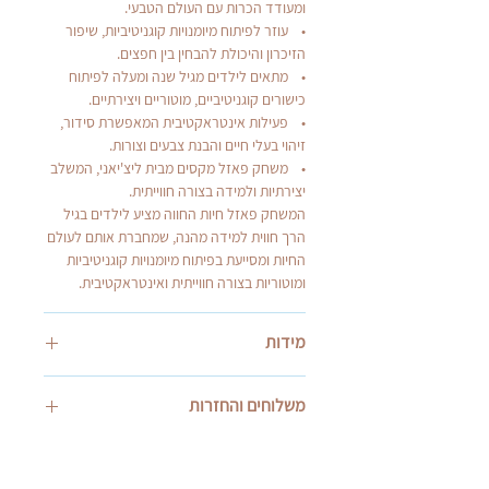
ומעודד הכרות עם העולם הטבעי.
• עוזר לפיתוח מיומנויות קוגניטיביות, שיפור
הזיכרון והיכולת להבחין בין חפצים.
• מתאים לילדים מגיל שנה ומעלה לפיתוח
כישורים קוגניטיביים, מוטוריים ויצירתיים.
• פעילות אינטראקטיבית המאפשרת סידור,
זיהוי בעלי חיים והבנת צבעים וצורות.
• משחק פאזל מקסים מבית ליצ'יאני, המשלב
יצירתיות ולמידה בצורה חווייתית.
המשחק פאזל חיות החווה מציע לילדים בגיל
הרך חווית למידה מהנה, שמחברת אותם לעולם
החיות ומסייעת בפיתוח מיומנויות קוגניטיביות
ומוטוריות בצורה חווייתית ואינטראקטיבית.
מידות
גודל האריזה בס"מ: 7*27.5*27.5
משלוחים והחזרות
אספקה:
בעת התשלום תוכלו לבחור בין איסוף עצמי או