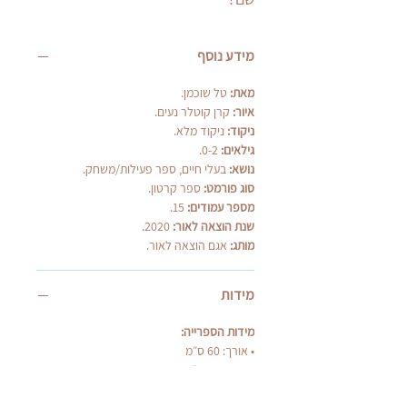
מידע נוסף
מאת:
טל שוכמן.
איור:
קרן קוטלר נעים.
ניקוד:
ניקוד מלא.
גילאים:
0-2.
נושא:
בעלי חיים, ספר פעילות/משחק.
סוג פורמט:
ספר קרטון.
מספר עמודים:
15.
שנת הוצאה לאור:
2020.
מותג:
אגם הוצאה לאור.
מידות
מידות הספרייה:
•⁠ ⁠אורך: 60 ס״מ
•⁠ ⁠עומק: 25 ס״מ
•⁠ ⁠גובה: 27 ס״מ