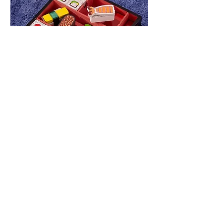
סט סושי מבית מליסה ודאג - Melissa And
Doug
מחיר
הוספה לסל