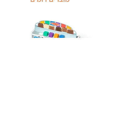
ועדכניים.
* החזרות- עד 14 ימי עסקים מקבלת המשלוח.
שליח עד הבית:
כל מוצר בחנות – 29₪
איסוף עצמי:
כל מוצר בחנות – חינם
בתיאום מראש, מרח׳ עמל 5 ראש העין.
דוכן מעץ מפעל השוקולד מבית מליסה
ודאג - Melissa And Doug
מחיר