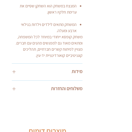
המנצח במשחק הוא השחקן שסיים את
ערימת חלקיו ראשון.
המשחק מתאים לילדים וילדות בגילאי
ארבע ומעלה.
משחק קופסא ייחודי במיוחד לכל המשפחה,
ומתאים מאוד גם למפגשים מהנים עם חברים.
מצויין לפיתוח קשרים חברתיים, תהליכים
קוגניטיביים קואורדינציית יד-עין.
מידות
מידות האריזה בס"מ: 28*11*11
משלוחים והחזרות
אספקה:
בעת התשלום תוכלו לבחור בין איסוף עצמי או
שליח עד הבית.
* שליח עד הבית- זמן אספקה 14 ימי עסקים.
* בזמן מבצעים ייתכנו ימי עיבוד הזמנה נוספים.
מוצרים דומים
* אנא הקפידו על מסירת פרטים מדוייקים