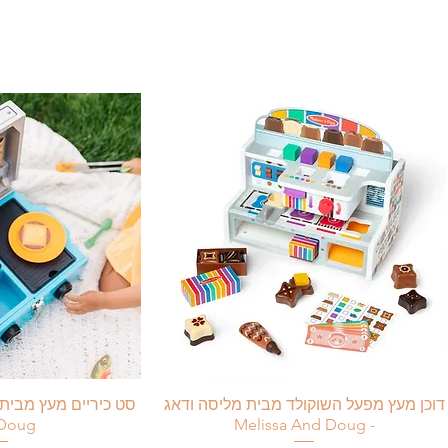
* בזמן מבצעים ייתכנו ימי עיבוד הזמנה נוספי
* אנא הקפידו על מסירת פרטים מדוייקים ועד
* החזרות- עד 14 ימי עסקים מקבלת המשלוח.
שליח עד הבית:
כל מוצר בחנות – 29₪
איסוף עצמי:
כל מוצר בחנות – חינם
בתיאום מראש, מרח׳ עמל 5 ראש העין.
דוכן מעץ מפעל השוקולד מבית מליסה ודאג
Doug
- Melissa And Doug