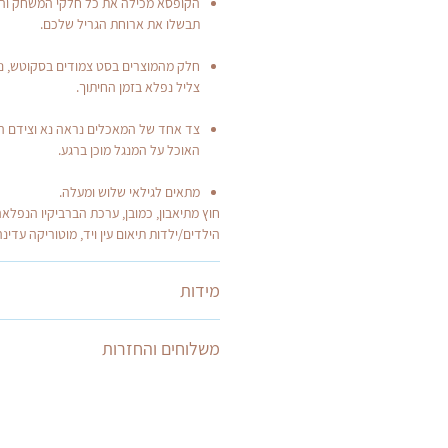
הקופסא מכילה את כל חלקי המשחק והופ
תבשלו את ארוחת הגריל שלכם.
חלק מהמוצרים בסט צמודים בסקוטש, נ
צליל נפלא בזמן החיתוך.
צד אחד של המאכלים נראה נא וצידם השנ
האוכל על המנגל מוכן ברגע.
מתאים לגילאי שלוש ומעלה.
חוץ מתיאבון, כמובן, ערכת הברביקיו הנפל
הילדים/ילדות תיאום עין ויד, מוטוריקה עדינה
מידות
מידות האריזה בס"מ: 33*27*6
משלוחים והחזרות
אספקה:
בעת התשלום תוכלו לבחור בין איסוף עצמי א
* שליח עד הבית- זמן אספקה 14 ימי עסקים.