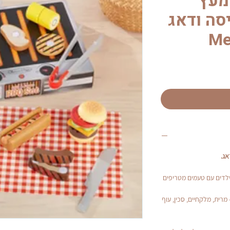
מעץ
סה ודאג
Me
אג.
ילדים עם טעמים מטריפים
 מרית, מלקחיים, סכין, עוף