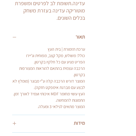
עדינה.תשומת לב לפרטים ומשפרת
מוטוריקה עדינה בעזרת משחק
בכלים השונים.
תאור
ערכת תזמורת | בית העץ
כולל: משולש, מקל קצב, מפוחית וג'יירו
הפריט מגיע עם כל חלקיו בקרטון.
הרכבה עצמית בהתאם להוראות המצורפות
בקרטון.
המוצר דורש הרכבה קלה ע"י מבוגר (מומלץ לא
לבצע עם מברגת אימפקט חזקה).
העץ עשוי מחומר MDF איכותי ועמיד לאורך זמן.
התמונות להמחשה.
המוצר מתאים לגילאי 3 ומעלה.
מידות
משולש: 15X15 cm | מקל קצב: 19.5 cm |