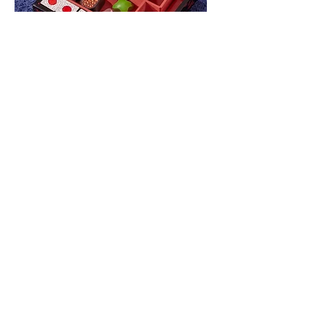
כל מוצר בחנות – חינם
בתיאום מראש, מרח׳ עמל 5 ראש העין.
סט סושי מבית מליסה ודאג - Melissa And
Doug
מחיר
הוספה לסל
עמל 5, ראש העין (ניתן להכנס עם הרכב ולעלות לקומה 2,
פניה שנייה שמאלה - יחידה 40) |