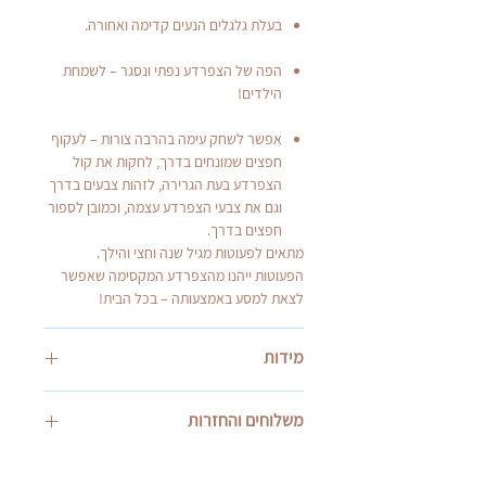
בעלת גלגלים הנעים קדימה ואחורה.
הפה של הצפרדע נפתי ונסגר – לשמחת
הילדים!
אפשר לשחק עימה בהרבה צורות – לעקוף
חפצים שמונחים בדרך, לחקות את קול
הצפרדע בעת הגרירה, לזהות צבעים בדרך
וגם את צבעי הצפרדע עצמה, וכמובן לספור
חפצים בדרך.
מתאים לפעוטות מגיל שנה וחצי והילך.
הפעוטות ייהנו מהצפרדע המקסימה שאפשר
לצאת למסע באמצעותה – בכל הבית!
מידות
מידות האריזה בס''מ 19*19.7*20.7
משלוחים והחזרות
אספקה: