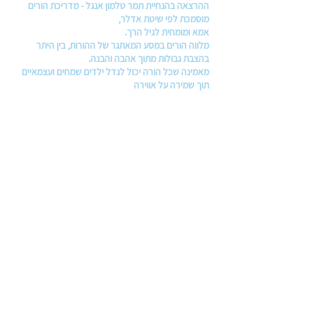
ההרצאה בהנחיית תמר טלמון אנגל - מדריכת הורים
מוסמכת לפי שיטת אדלר,
אמא ומומחית לגיל הרך.
מלווה הורים במסע המאתגר של ההורות, בין היתר
בהצבת גבולות מתוך אהבה והבנה.
מאמינה שכל הורה יכול לגדל ילדים שמחים ועצמאיים
תוך שמירה על אווירה
נעימה ומכבדת בבית, מביאה שילוב של ידע מקצועי
וניסיון אישי.
עמל 5, ראש העין (ניתן להכנס עם הרכב ולעלות לקומה 2,
פניה שנייה שמאלה - יחידה 40) |
support@bebes.co.il
© 2022 כל הזכויות שמורות לBEBE'S
הצהרת נגישות
משלוחים והחזרות
תנאי שימוש באתר
מדיניות פרטיות