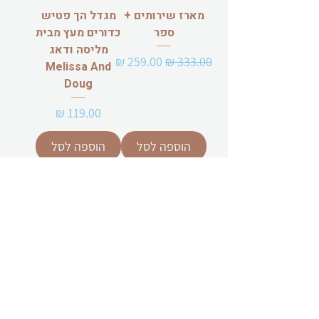
מארז שירותים +
מגדל הך פטיש
ספר
כדורים מעץ מבית
מליסה ודאג
מחיר רגיל
מחיר מבצע
Melissa And
Doug
מחיר
הוספה לסל
הוספה לסל
פאזל "חפש
פאזל חיות בייבי
ומצא" חיות הים
טאצ' מבית
מעץ 6 חיות מבית
ליצ'יאני -
ליצ'יאני -
Lisciani