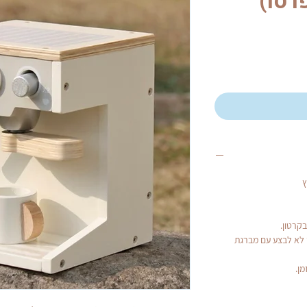
רסו)
ץ
קרטון.
 לא לבצע עם מברגת