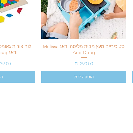
סט כיריים מעץ מבית מליסה ודאג Melissa
לוח צורות גאומ
And Doug
ודאג Melissa And Doug
מחיר
מחיר ר
הוספה לסל
הו
support@bebes.co.il