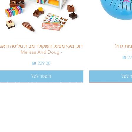
יות גדול
דוכן מעץ מפעל השוקולד מבית מליסה ודאג
- Melissa And Doug
מחיר
 לסל
הוספה לסל
משלוחים והחזרות
הצהרת נגישות
© 2022 כל הזכויות שמורות לBEBE'S