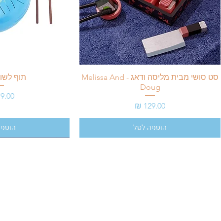
סט סושי מבית מליסה ודאג - Melissa And
תוף לשונ
Doug
מחיר
מחיר
הוספה לסל
הוספה
עמל 5, ראש העין (ניתן להכנס עם הרכב ולעלות לקומה 2, פניה שנייה שמאלה - יחידה 40) |
מדיניות פרטיות
תנאי שימוש באתר