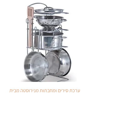
ערכת סירים ומחבתות מנירוסטה מבית
מליסה ודאג Melissa And Doug
מחיר