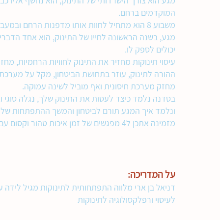
מגע הוא צורך הישרדותי של התינוק, הוא נחשף אליו כב
המוקדמים ברחם.
משבוע 8 הוא מתחיל לחוות אותו מדפנות הרחם ובמעבר בתעלת הלידה.
מגע, בשנה הראשונה לחייו של התינוק, הוא אחד הדבר
יכולים לספק לו.
עיסוי תינוקות מחזיר את התינוק לחוויות הרחמיות, מחז
ההורה לתינוק, עוזר בתחושת הביטחון, מקל על מערכת ה
מחזק מערכת חיסונית ואף מוביל לשינה עמוקה.
בסדנה נלמד כיצד לעסות את התינוק שלך, נגלה סוגי וא
ונלמד איך המגע תורם לביטחון והמשך ההתפתחות של ה
מזמינה אתכן ל4 מפגשים של זמן איכות טהור וקסום עם תינוקכם.
על המדריכה:
דניאל בן ארי מלווה התפתחותית לתינוקות מגיל לידה ע
לעיסוי ורפלקסולוגיה לתינוקות